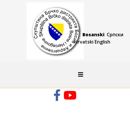
Bosanski
Српски
Hrvatski
Engli
sh