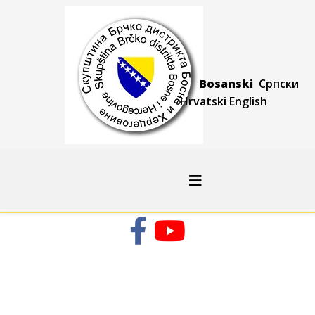
Bosanski
Српски
Hrvatski
Engli
sh