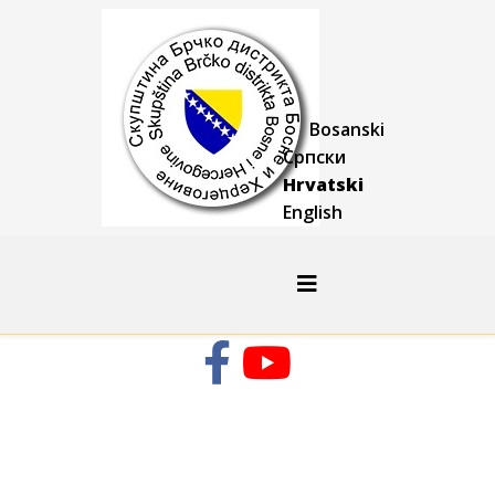
Bosanski
Српски
Hrvatski
English