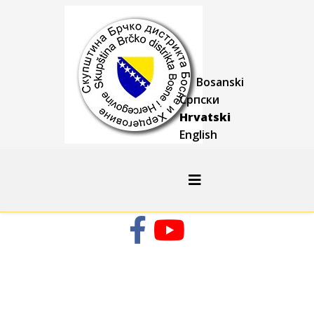
Bosanski
Српски
Hrvatski
English