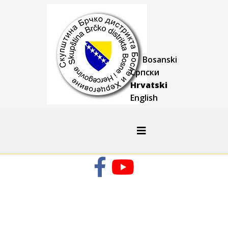
Bosanski
Српски
Hrvatski
English