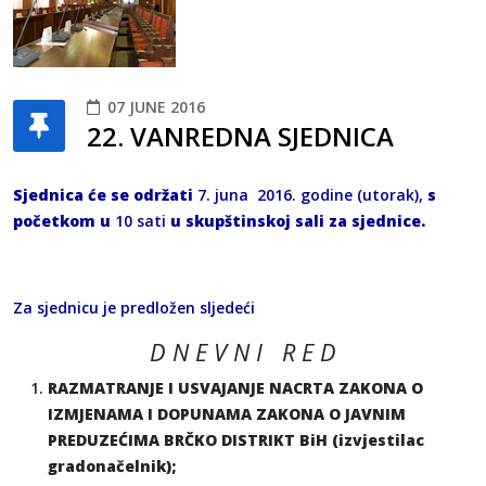
07 JUNE 2016
22. VANREDNA SJEDNICA
Sjednica će se održati
7. juna 2016. godine (utorak),
s
početkom u
10 sati
u skupštinskoj sali za sjednice.
Za sjednicu je predložen sljedeći
D N E V N I R E D
RAZMATRANJE I USVAJANJE NACRTA ZAKONA O
IZMJENAMA I DOPUNAMA ZAKONA O JAVNIM
PREDUZEĆIMA BRČKO DISTRIKT BiH (izvjestilac
gradonačelnik);