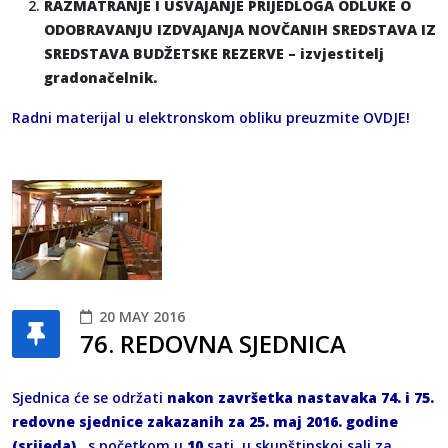
RAZMATRANJE I USVAJANJE PRIJEDLOGA ODLUKE O
ODOBRAVANJU IZDVAJANJA NOVČANIH SREDSTAVA IZ
SREDSTAVA BUDŽETSKE REZERVE – izvjestitelj
gradonačelnik.
Radni materijal u elektronskom obliku preuzmite
OVDJE
!
20 MAY 2016
76. REDOVNA SJEDNICA
Sjednica će se održati
nakon završetka nastavaka 74. i 75.
redovne sjednice zakazanih za
25
. maj 2016. godine
(srijeda),
s početkom u
10
sati, u skupštinskoj sali za