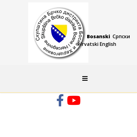
Bosanski
Српски
Hrvatski
Engli
sh