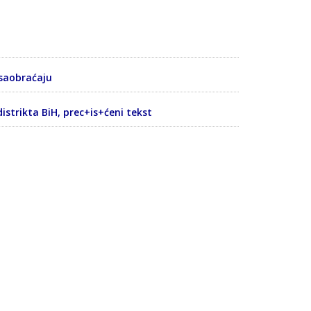
saobraćaju
strikta BiH, prec+is+ćeni tekst