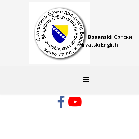
Bosanski
Српски
Hrvatski
Engli
sh