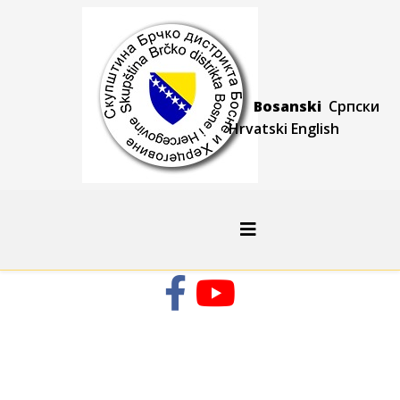
Bosanski
Српски
Hrvatski
Engli
sh