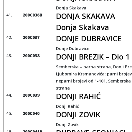
Donja Skakava
DONJA SKAKAVA
200
C
036
B
Donja Skakava
DONJE DUBRAVICE
200
C
037
Donje Dubravice
DONJI BREZIK – Dio 1
200C038
Semberska – parna strana, Donji Bre
Ljubomira Krsmanovića: parni brojevi
neparni brojevi od 1-101, Semberska
strana
DONJI RAHIĆ
200C039
Donji Rahić
DONJI ZOVIK
200C040
Donji Zovik
200C041A