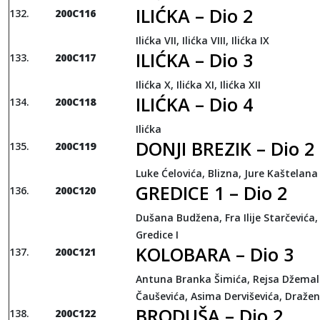
ILIĆKA – Dio 2
200C116
Ilićka VII, Ilićka VIII, Ilićka IX
ILIĆKA – Dio 3
200C117
Ilićka X, Ilićka XI, Ilićka XII
ILIĆKA – Dio 4
200C118
Ilićka
DONJI BREZIK – Dio 2
200C119
Luke Ćelovića, Blizna, Jure Kaštelana
GREDICE 1 – Dio 2
200C120
Dušana Budžena, Fra Ilije Starčevića,
Gredice I
KOLOBARA – Dio 3
200C121
Antuna Branka Šimića, Rejsa Džema
Čauševića, Asima Derviševića, Dražen
BRODUŠA – Dio 2
200C122