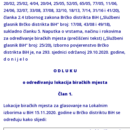
20/02, 25/02, 4/04, 20/04, 25/05, 52/05, 65/05, 77/05, 11/06,
24/06, 32/07, 33/08, 37/08, 32/10, 18/13, 7/14, 31/16 i 41/20),
članka 2.4 Izbornog zakona Brčko distrikta BiH („Službeni
glasnik Brčko distrikta BiH“ broj: 17/08, 43/08 i 49/18),
sukladno članku 5. Naputka o vrstama, načinu i rokovima
za određivanje biračkih mjesta (prečišćeni tekst) („Službeni
glasnik BiH“ broj: 25/20), Izborno povjerenstvo Brčko
distrikta BiH je, na 293. sjednici održanoj 29.10.2020. godine,
d o n i j e l o
O
D
L
U
K
U
o određivanju lokacija biračkih mjesta
Član 1.
Lokacije biračkih mjesta za glasovanje na Lokalnim
izborima u BiH 15.11.2020. godine u Brčko distriktu BiH se
određuju kako slijedi: