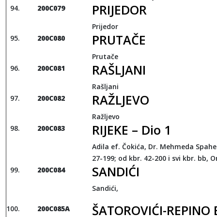
PRIJEDOR
200C079
Prijedor
PRUTAČE
200C080
Prutače
RAŠLJANI
200C081
Rašljani
RAŽLJEVO
200C082
Ražljevo
RIJEKE – Dio 1
200C083
Adila ef. Čokića, Dr. Mehmeda Spahe 
27-199; od kbr. 42-200 i svi kbr. bb,
SANDIĆI
200C084
Sandići,
ŠATOROVIĆI-REPINO
200C085A