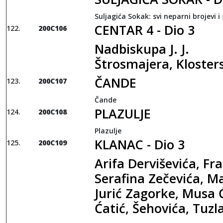
Suljagića Sokak: svi neparni brojevi i 
CENTAR 4 - Dio 3
200C106
Nadbiskupa J. J.
Štrosmajera, Kloster
ČANDE
200C107
Čande
PLAZULJE
200C108
Plazulje
KLANAC - Dio 3
200C109
Arifa Derviševića, Fra
Serafina Zečevića, Ma
Jurić Zagorke, Musa
Ćatić, Šehovića, Tuz