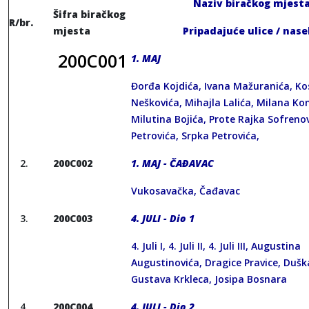
Naziv biračkog mjest
Šifra biračkog
R/br.
mjesta
Pripadajuće ulice / nase
200C001
1. MAJ
Đorđa Kojdića, Ivana Mažuranića, Ko
Neškovića, Mihajla Lalića, Milana Kon
Milutina Bojića, Prote Rajka Sofreno
Petrovića, Srpka Petrovića,
200C002
1. MAJ - ČAĐAVAC
Vukosavačka, Čađavac
200C003
4. JULI - Dio 1
4. Juli I, 4. Juli II, 4. Juli III, Augustina
Augustinovića, Dragice Pravice, Dušk
Gustava Krkleca, Josipa Bosnara
200C004
4. JULI - Dio 2