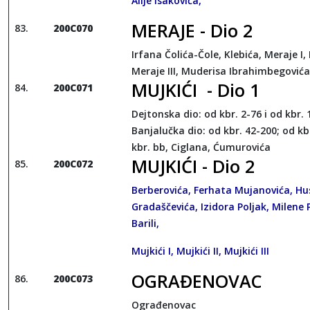
Alije Isakovića,
MERAJE - Dio 2
200C070
Irfana Čolića-Čole, Klebića, Meraje I, 
Meraje III, Muderisa Ibrahimbegovića
MUJKIĆI - Dio 1
200C071
Dejtonska dio: od kbr. 2-76 i od kbr. 
Banjalučka dio: od kbr. 42-200; od kbr
kbr. bb, Ciglana, Ćumurovića
MUJKIĆI - Dio 2
200C072
Berberovića, Ferhata Mujanovića, Hu
Gradaščevića, Izidora Poljak, Milene 
Barili,
Mujkići I, Mujkići II, Mujkići III
OGRAĐENOVAC
200C073
Ograđenovac