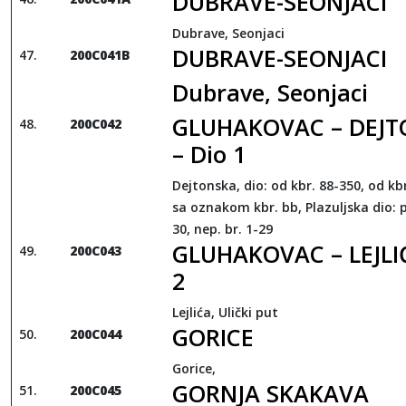
DUBRAVE-SEONJACI
Dubrave, Seonjaci
DUBRAVE-SEONJACI
200C041B
Dubrave, Seonjaci
GLUHAKOVAC – DEJ
200C042
– Dio 1
Dejtonska, dio: od kbr. 88-350, od kbr
sa oznakom kbr. bb, Plazuljska dio: p
30, nep. br. 1-29
GLUHAKOVAC – LEJLIĆ
200C043
2
Lejlića, Ulički put
GORICE
200C044
Gorice,
GORNJA SKAKAVA
200C045