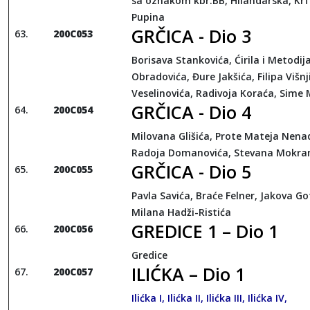
sa oznakom kbr.BB, Hilandarska, Krf
Pupina
GRČICA - Dio 3
200C053
Borisava Stankovića, Ćirila i Metodij
Obradovića, Đure Jakšića, Filipa Višnj
Veselinovića, Radivoja Koraća, Sime
GRČICA - Dio 4
200C054
Milovana Glišića, Prote Mateja Nena
Radoja Domanovića, Stevana Mokra
GRČICA - Dio 5
200C055
Pavla Savića, Braće Felner, Jakova Go
Milana Hadži-Ristića
GREDICE 1 – Dio 1
200C056
Gredice
ILIĆKA – Dio 1
200C057
Ilićka I, Ilićka II, Ilićka III, Ilićka IV,