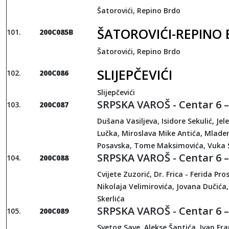
Šatorovići, Repino Brdo
ŠATOROVIĆI-REPINO
200C085B
Šatorovići, Repino Brdo
SLIJEPČEVIĆI
200C086
Slijepčevići
SRPSKA VAROŠ - Centar 6 –
200C087
Dušana Vasiljeva, Isidore Sekulić, Jel
Lučka, Miroslava Mike Antića, Mlade
Posavska, Tome Maksimovića, Vuka S
SRPSKA VAROŠ - Centar 6 –
200C088
Cvijete Zuzorić, Dr. Frica - Ferida Pro
Nikolaja Velimirovića, Jovana Dučića
Skerlića
SRPSKA VAROŠ - Centar 6 –
200C089
Svetog Save, Alekse Šantića, Ivan Fra