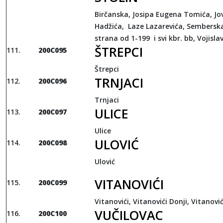
Birčanska, Josipa Eugena Tomića, J
Hadžića, Laze Lazarevića, Sembers
strana od 1-199 i svi kbr. bb, Vojislav
ŠTREPCI
200C095
Štrepci
TRNJACI
200C096
Trnjaci
ULICE
200C097
Ulice
ULOVIĆ
200C098
Ulović
VITANOVIĆI
200C099
Vitanovići, Vitanovići Donji, Vitanović
VUČILOVAC
200C100