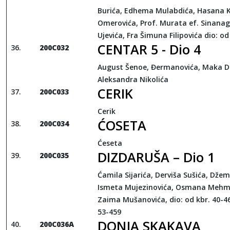
Burića, Edhema Mulabdića, Hasana K
Omerovića, Prof. Murata ef. Sinanag
Ujevića, Fra Šimuna Filipovića dio: od
CENTAR 5 - Dio 4
200C032
August Šenoe, Đermanovića, Maka Di
Aleksandra Nikolića
CERIK
200C033
Cerik
ĆOSETA
200C034
Ćeseta
DIZDARUŠA – Dio 1
200C035
Ćamila Sijarića, Derviša Sušića, Džem
Ismeta Mujezinovića, Osmana Mehm
Zaima Mušanovića, dio: od kbr. 40-46
53-459
DONJA SKAKAVA
200
C
036
A