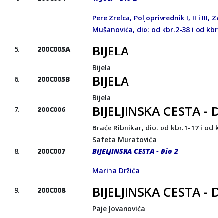
Pere Zrelca, Poljoprivrednik I, II i III,
Mušanovića, dio: od kbr.2-38 i od kbr
BIJELA
200C005A
Bijela
BIJELA
200C005B
Bijela
BIJELJINSKA CESTA - D
200C006
Braće Ribnikar, dio: od kbr.1-17 i od k
Safeta Muratovića
200C007
BIJELJINSKA CESTA - Dio 2
Marina Držića
BIJELJINSKA CESTA - D
200C008
Paje Jovanovića