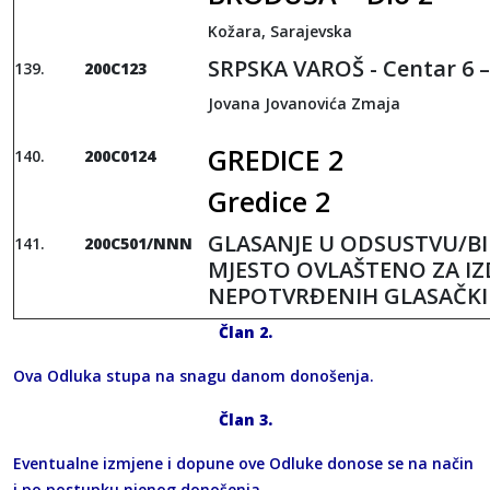
Kožara, Sarajevska
SRPSKA VAROŠ - Centar 6 –
200C123
Jovana Jovanovića Zmaja
GREDICE 2
200C0124
Gredice 2
GLASANJE U ODSUSTVU/B
200C501
/NNN
MJESTO OVLAŠTENO ZA IZ
NEPOTVRĐENIH GLASAČKIH
Član 2
.
Ova Odluka stupa na snagu danom donošenja.
Član 3
.
Eventualne izmjene i dopune ove Odluke donose se na način
i po postupku njenog donošenja.