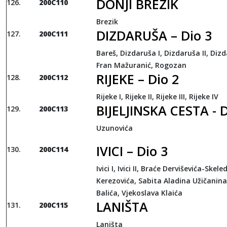
DONJI BREZIK
200C110
Brezik
DIZDARUŠA – Dio 3
200C111
Bareš, Dizdaruša I, Dizdaruša II, Dizda
Fran Mažuranić, Rogozan
RIJEKE – Dio 2
200C112
Rijeke I, Rijeke II, Rijeke III, Rijeke IV
BIJELJINSKA CESTA - D
200C113
Uzunovića
IVICI – Dio 3
200C114
Ivici I, Ivici II, Braće Derviševića-Skel
Kerezovića, Sabita Aladina Užičanina
Balića, Vjekoslava Klaića
LANIŠTA
200C115
Laništa