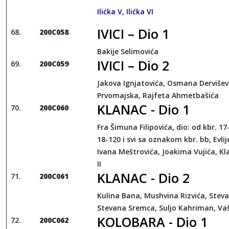
Ilićka V, Ilićka VI
IVICI – Dio 1
200C058
Bakije Selimovića
IVICI – Dio 2
200C059
Jakova Ignjatovića, Osmana Dervišev
Prvomajska, Rajfeta Ahmetbašića
KLANAC - Dio 1
200C060
Fra Šimuna Filipovića, dio: od kbr. 17
18-120 i svi sa oznakom kbr. bb, Evlije
Ivana Meštrovića, Joakima Vujića, Kl
II
KLANAC - Dio 2
200C061
Kulina Bana, Mushvina Rizvića, Steva
Stevana Sremca, Suljo Kahriman, Va
KOLOBARA - Dio 1
200C062