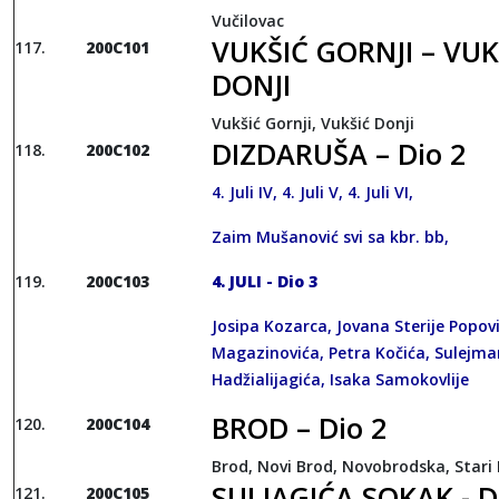
Vučilovac
VUKŠIĆ GORNJI – VUK
200C101
DONJI
Vukšić Gornji, Vukšić Donji
DIZDARUŠA – Dio 2
200C102
4. Juli IV, 4. Juli V, 4. Juli VI,
Zaim Mušanović svi sa kbr. bb,
200C103
4. JULI - Dio 3
Josipa Kozarca, Jovana Sterije Popov
Magazinovića, Petra Kočića, Sulejm
Hadžialijagića, Isaka Samokovlije
BROD – Dio 2
200C104
Brod, Novi Brod, Novobrodska, Stari
SULJAGIĆA SOKAK - D
200C105