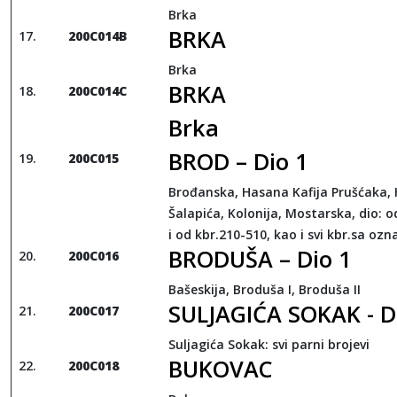
Brka
BRKA
200C014B
Brka
BRKA
200C014C
Brka
BROD – Dio 1
200C015
Brođanska, Hasana Kafija Prušćaka,
Šalapića, Kolonija, Mostarska, dio: o
i od kbr.210-510, kao i svi kbr.sa o
BRODUŠA – Dio 1
200C016
Bašeskija, Broduša I, Broduša II
SULJAGIĆA SOKAK - D
200C017
Suljagića Sokak: svi parni brojevi
BUKOVAC
200C018