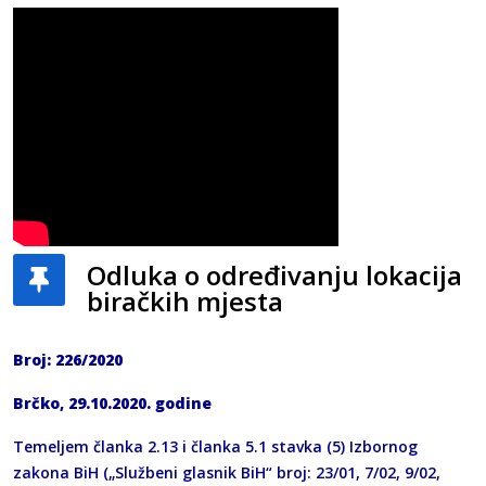
Odluka o određivanju lokacija
biračkih mjesta
Broj: 226/2020
Brčko, 29.10.2020. godine
Temeljem članka 2.13 i članka 5.1 stavka (5) Izbornog
zakona BiH („Službeni glasnik BiH“ broj: 23/01, 7/02, 9/02,