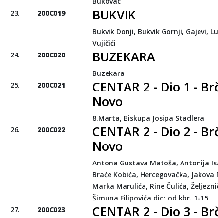
Bukovac
BUKVIK
200C019
Bukvik Donji, Bukvik Gornji, Gajevi, L
Vujičići
BUZEKARA
200C020
Buzekara
CENTAR 2 - Dio 1 - Br
200C021
Novo
8.Marta, Biskupa Josipa Stadlera
CENTAR 2 - Dio 2 - Br
200C022
Novo
Antona Gustava Matoša, Antonija Is
Braće Kobića, Hercegovačka, Jakova 
Marka Marulića, Rine Čulića, Željezni
Šimuna Filipovića dio: od kbr. 1-15
CENTAR 2 - Dio 3 - Br
200C023