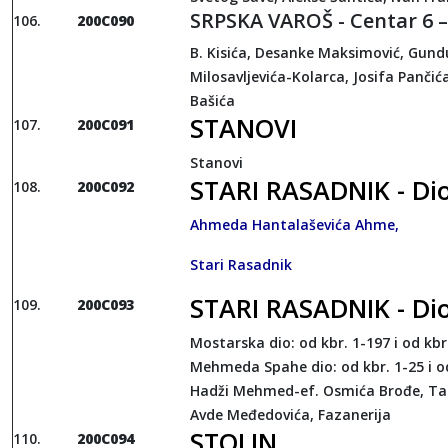
SRPSKA VAROŠ - Centar 6 –
200C090
B. Kisića, Desanke Maksimović, Gundul
Milosavljevića-Kolarca, Josifa Pančić
Bašića
STANOVI
200C091
Stanovi
STARI RASADNIK - Dio
200C092
Ahmeda Hantalaševića Ahme,
Stari Rasadnik
STARI RASADNIK - Dio
200C093
Mostarska dio: od kbr. 1-197 i od kbr.
Mehmeda Spahe dio: od kbr. 1-25 i od
Hadži Mehmed-ef. Osmića Brođe, Ta
Avde Međedovića, Fazanerija
STOLIN
200C094