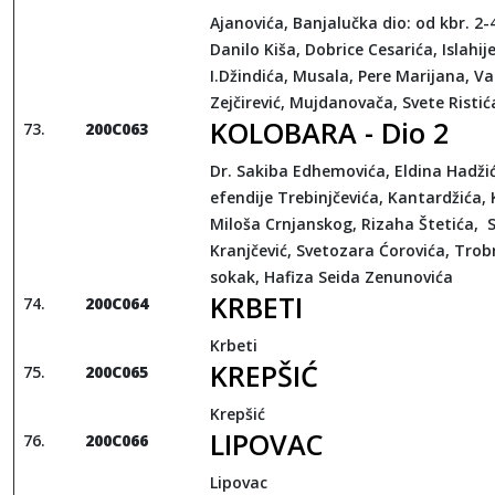
Ajanovića, Banjalučka dio: od kbr. 2-40
Danilo Kiša, Dobrice Cesarića, Islahij
I.Džindića, Musala, Pere Marijana, Va
Zejčirević, Mujdanovača, Svete Risti
KOLOBARA - Dio 2
200C063
Dr. Sakiba Edhemovića, Eldina Hadži
efendije Trebinjčevića, Kantardžića, 
Miloša Crnjanskog, Rizaha Štetića, S
Kranjčević, Svetozara Ćorovića, Trob
sokak, Hafiza Seida Zenunovića
KRBETI
200C064
Krbeti
KREPŠIĆ
200C065
Krepšić
LIPOVAC
200C066
Lipovac