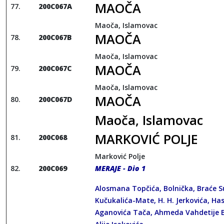
MAOČA
200C067A
Maoča, Islamovac
MAOČA
200C067B
Maoča, Islamovac
MAOČA
200C067C
Maoča, Islamovac
MAOČA
200C067D
Maoča, Islamovac
MARKOVIĆ POLJE
200C068
Marković Polje
200C069
MERAJE - Dio 1
Alosmana Topčića, Bolnička, Braće Su
Kučukalića-Mate, H. H. Jerkovića, Ha
Aganovića Tača, Ahmeda Vahdetije 