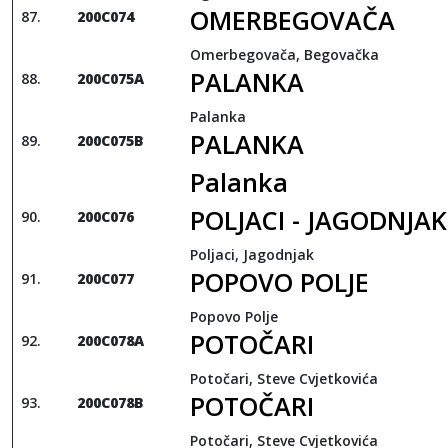
OMERBEGOVAČA
200C074
Omerbegovača, Begovačka
PALANKA
200C075A
Palanka
PALANKA
200C075B
Palanka
POLJACI - JAGODNJAK
200C076
Poljaci, Jagodnjak
POPOVO POLJE
200C077
Popovo Polje
POTOČARI
200C078A
Potočari, Steve Cvjetkovića
POTOČARI
200C078B
Potočari, Steve Cvjetkovića