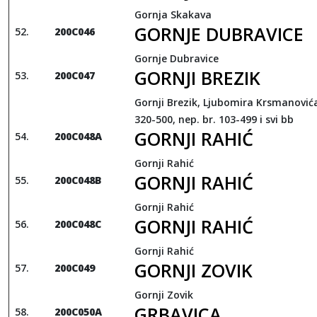
Gornja Skakava
GORNJE DUBRAVICE
200C046
Gornje Dubravice
GORNJI BREZIK
200C047
Gornji Brezik, Ljubomira Krsmanovića 
320-500, nep. br. 103-499 i svi bb
GORNJI RAHIĆ
200C048A
Gornji Rahić
GORNJI RAHIĆ
200C048B
Gornji Rahić
GORNJI RAHIĆ
200C048C
Gornji Rahić
GORNJI ZOVIK
200C049
Gornji Zovik
GRBAVICA
200C050A