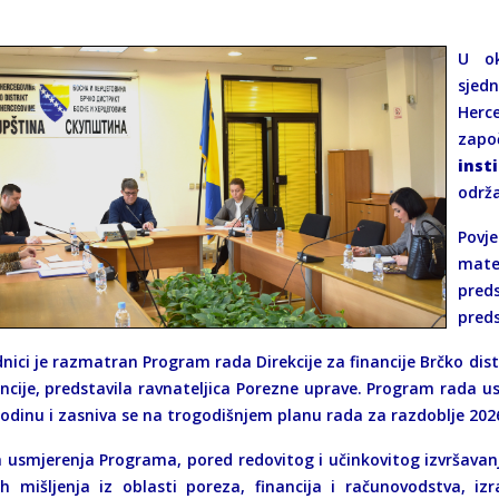
U ok
sjed
Herc
zapo
inst
održa
Povj
mate
pred
preds
nici je razmatran Program rada Direkcije za financije Brčko distr
ancije, predstavila ravnateljica Porezne uprave. Program rada u
godinu i zasniva se na trogodišnjem planu rada za razdoblje 2026
a usmjerenja Programa, pored redovitog i učinkovitog izvršava
ih mišljenja iz oblasti poreza, financija i računovodstva, iz