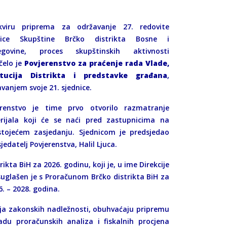
viru priprema za održavanje 27. redovite
nice Skupštine Brčko distrikta Bosne i
egovine, proces skupštinskih aktivnosti
čelo je
Povjerenstvo za praćenje rada Vlade,
itucija Distrikta i predstavke građana
,
vanjem svoje 21. sjednice.
erenstvo je time prvo otvorilo razmatranje
rijala koji će se naći pred zastupnicima na
stojećem zasjedanju. Sjednicom je predsjedao
jedatelj Povjerenstva, Halil Ljuca.
ikta BiH za 2026. godinu, koji je, u ime Direkcije
suglašen je s Proračunom Brčko distrikta BiH za
. – 2028. godina.
nja zakonskih nadležnosti, obuhvaćaju pripremu
radu proračunskih analiza i fiskalnih procjena