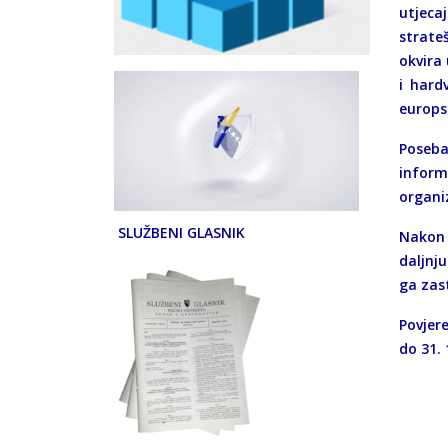
utjeca
strate
okvira 
i hard
europsk
Poseba
inform
organi
SLUŽBENI GLASNIK
Nakon 
daljnj
ga zas
Povjer
do 31.