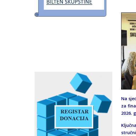
Na sjed
za fin
2026. 
Ključn
stručn