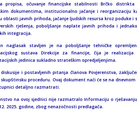
ja propisa, očuvanje financijske stabilnosti Brčko distrikta
škim dokumentima, institucionalno jačanje i reorganizaciju k
u oblasti javnih prihoda, jačanje ljudskih resursa kroz poduke i
verskih rješenja, poboljšanje naplate javnih prihoda i jednako
ih integracija.
n naglasak stavljen je na poboljšanje tehničke opremljen
acijskog sustava Direkcije za financije, čija je realizacij
zacijskih jedinica sukladno strateškim opredjeljenjima.
diskusije i postavljenih pitanja članova Povjerenstva, zaklj
u skupštinsku proceduru. Ovaj dokument naći će se na dnevnom re
tupnici detaljno razmatrati.
enstvo na ovoj sjednici nije razmatralo Informaciju o rješavanj
 12. 2025. godine, zbog nenazočnosti predlagača.