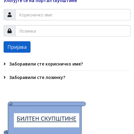
Улогујте се на портал скупштине
Пријава
Заборавили сте корисничко име?
Заборавили сте лозинку?