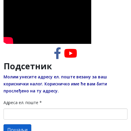
Подсетник
Молим унесите адресу ел. поште везану за ваш
кориснички налог. Корисничко име ће вам бити
прослеђено на ту адресу.
Адреса ел. поште
*
Пошаљи