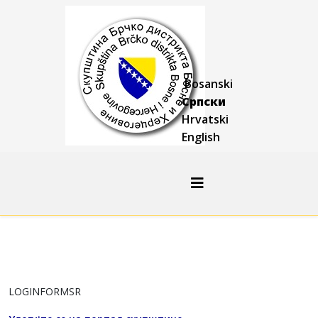
Bosanski
Српски
Hrvatski
English
LOGINFORMSR