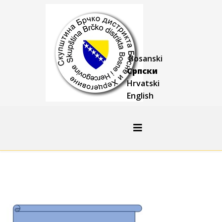
Bosanski
Српски
Hrvatski
English