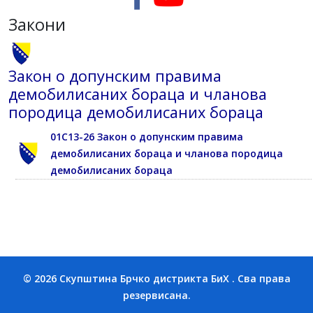
Закони
Закон о допунским правима
демобилисаних бораца и чланова
породица демобилисаних бораца
01С13-26 Закон о допунским правима
демобилисаних бораца и чланова породица
демобилисаних бораца
© 2026 Скупштина Брчко дистрикта БиХ . Сва права
резервисана.