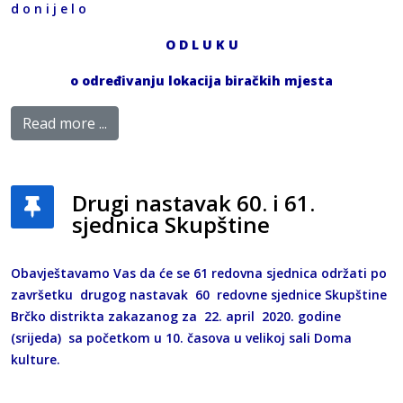
d o n i j e l o
O
D
L
U
K
U
o određivanju lokacija biračkih mjesta
Read more ...
Drugi nastavak 60. i 61.
sjednica Skupštine
Obavještavamo Vas da će se 61 redovna sjednica održati po
završetku drugog nastavak 60 redovne sjednice Skupštine
Brčko distrikta zakazanog za 22. april 2020. godine
(srijeda) sa početkom u 10. časova u velikoj sali Doma
kulture.