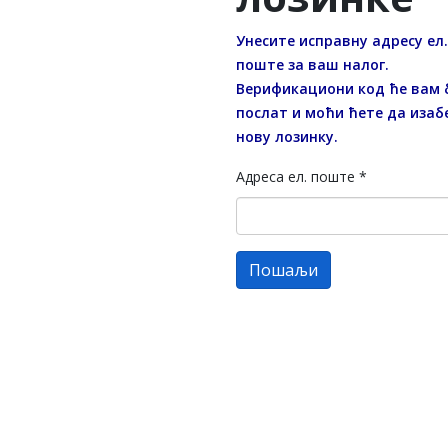
Унесите исправну адресу ел.
поште за ваш налог.
Верификациони код ће вам 
послат и моћи ћете да изаб
нову лозинку.
Адреса ел. поште
*
Пошаљи