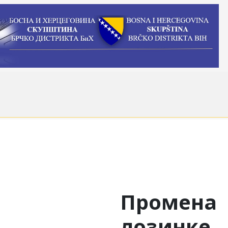
Промена
лозинке