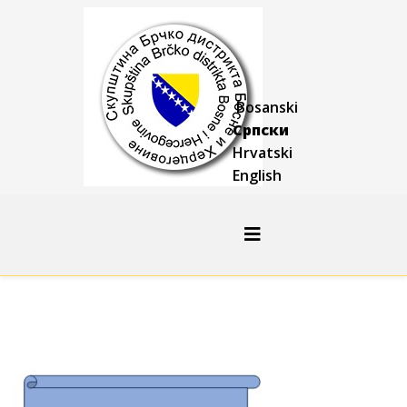
Bosanski
Српски
Hrvatski
English