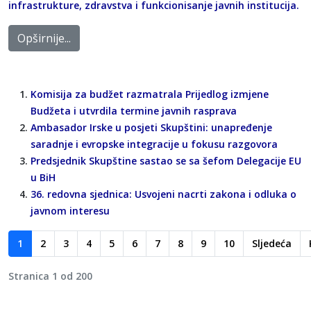
infrastrukture, zdravstva i funkcionisanje javnih institucija.
Opširnije...
Komisija za budžet razmatrala Prijedlog izmjene
Budžeta i utvrdila termine javnih rasprava
Ambasador Irske u posjeti Skupštini: unapređenje
saradnje i evropske integracije u fokusu razgovora
Predsjednik Skupštine sastao se sa šefom Delegacije EU
u BiH
36. redovna sjednica: Usvojeni nacrti zakona i odluka o
javnom interesu
1
2
3
4
5
6
7
8
9
10
Sljedeća
Stranica 1 od 200