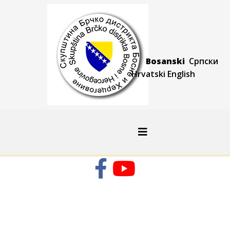
Bosanski
Српски
Hrvatski
Engli
sh