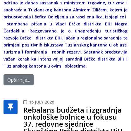
održao je danas sastanak s ministrom trgovine, turizma i
saobraćaja Tuzlanskog kantona Almirom Žilićem, kojem je
prisustvovala i šefica Odjeljenja za raseljena lica, izbjeglice i
stambena pitanja u Vladi Brčko distrikta BiH Negra
Čardaklija. Razgovarano je o unapređenju turističkog
razvoja Brčko distrikta BiH, jačanju regionalne saradnje te
primjeni pozitivnih iskustava Tuzlanskog kantona u oblasti
turizma i formiranja robnih rezervi. Sastanak predstavlja
važan korak ka intenzivnijoj saradnji Brčko distrikta BiH i
Tuzlanskog kantona u ovim oblastima.
Opširnije...
15 JULY 2026
Rebalans budžeta i izgradnja
onkološke bolnice u fokusu
37. redovne sjednice
Skupštine Brčko distrikta BiH