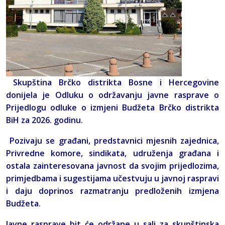
Skupština Brčko distrikta Bosne i Hercegovine
donijela je Odluku o održavanju javne rasprave o
Prijedlogu odluke o izmjeni Budžeta Brčko distrikta
BiH za 2026. godinu.
Pozivaju se građani, predstavnici mjesnih zajednica,
Privredne komore, sindikata, udruženja građana i
ostala zainteresovana javnost da svojim prijedlozima,
primjedbama i sugestijama učestvuju u javnoj raspravi
i daju doprinos razmatranju predloženih izmjena
Budžeta.
Javne rasprave bit će održane u sali za skupštinska