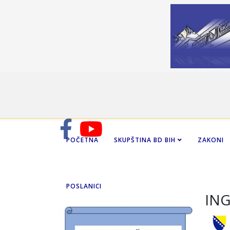
POČETNA
SKUPŠTINA BD BIH
ZAKONI
POSLANICI
ING