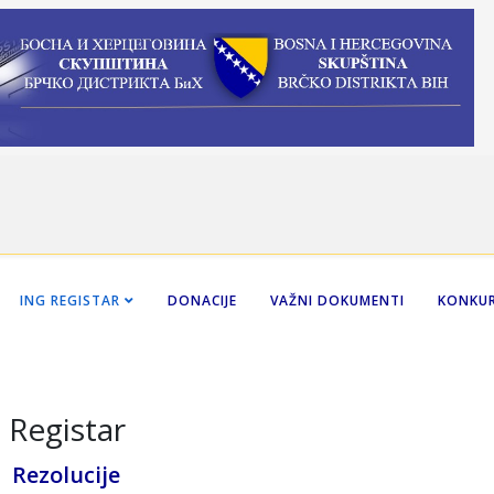
ING REGISTAR
DONACIJE
VAŽNI DOKUMENTI
KONKUR
 Registar
Rezolucije