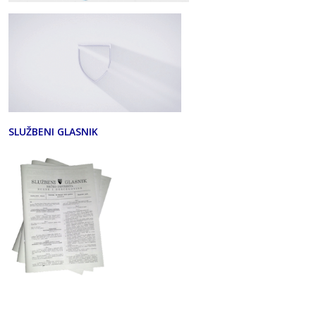
SLUŽBENI GLASNIK