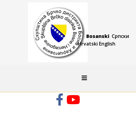
Bosanski
Српски
Hrvatski
Engli
sh