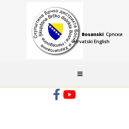
Bosanski
Српски
Hrvatski
Engli
sh