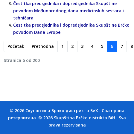
Čestitka predsjednika i dopredsjednika Skupštine
povodom Međunarodnog dana medicinskih sestara i
tehničara
Čestitka predsjednika i dopredsjednika Skupštine Brčko
povodom Dana Evrope
Početak
Prethodna
1
2
3
4
5
6
7
8
Stranica 6 od 200
© 2026 Скупштина Брчко дистрикта БиХ . Сва права
резервисана. © 2026 Skupština Brčko distrikta BiH . Sva
prava rezervisana