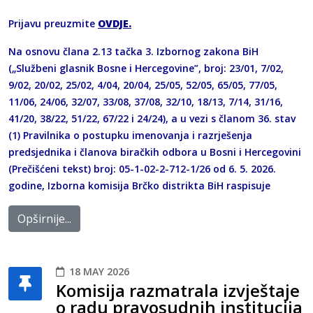
Prijavu preuzmite
OVDJE
.
Na osnovu člana 2.13 tačka 3. Izbornog zakona BiH
(„Službeni glasnik Bosne i Hercegovine”, broj: 23/01, 7/02,
9/02, 20/02, 25/02, 4/04, 20/04, 25/05, 52/05, 65/05, 77/05,
11/06, 24/06, 32/07, 33/08, 37/08, 32/10, 18/13, 7/14, 31/16,
41/20, 38/22, 51/22, 67/22 i 24/24), a u vezi s članom 36. stav
(1) Pravilnika o postupku imenovanja i razrješenja
predsjednika i članova biračkih odbora u Bosni i Hercegovini
(Prečišćeni tekst) broj: 05-1-02-2-712-1/26 od 6. 5. 2026.
godine, Izborna komisija Brčko distrikta BiH raspisuje
Opširnije...
18 MAY 2026
Komisija razmatrala izvještaje
o radu pravosudnih institucija