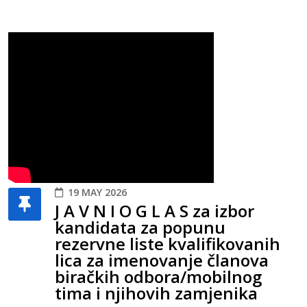
19 MAY 2026
J A V N I O G L A S za izbor
kandidata za popunu
rezervne liste kvalifikovanih
lica za imenovanje članova
biračkih odbora/mobilnog
tima i njihovih zamjenika