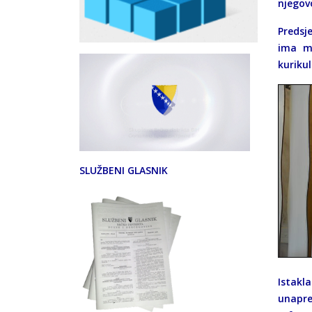
njegov
Predsj
ima mu
kuriku
SLUŽBENI GLASNIK
Istakla
unapre