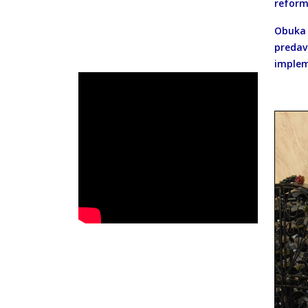
reform
Obuka 
predav
implem