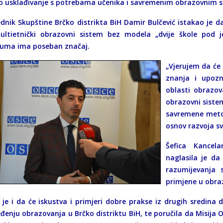
o usklađivanje s potrebama učenika i savremenim obrazovnim 
ednik Skupštine Brčko distrikta BiH Damir Bulčević istakao je d
ltietnički obrazovni sistem bez modela „dvije škole pod 
luma ima poseban značaj.
„Vjerujem da će 
znanja i upozn
oblasti obrazov
obrazovni siste
savremene metod
osnov razvoja sv
Šefica Kancel
naglasila je da
razumijevanja 
primjene u obra
 je i da će iskustva i primjeri dobre prakse iz drugih sredina d
đenju obrazovanja u Brčko distriktu BiH, te poručila da Misija