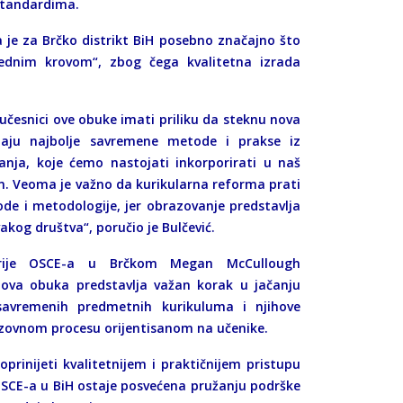
standardima.
a je za Brčko distrikt BiH posebno značajno što
jednim krovom“, zbog čega kvalitetna izrada
učesnici ove obuke imati priliku da steknu nova
aju najbolje savremene metode i prakse iz
anja, koje ćemo nastojati inkorporirati u naš
m. Veoma je važno da kurikularna reforma prati
e i metodologije, jer obrazovanje predstavlja
akog društva“, poručio je Bulčević.
arije OSCE-a u Brčkom Megan McCullough
 ova obuka predstavlja važan korak u jačanju
savremenih predmetnih kurikuluma i njihove
zovnom procesu orijentisanom na učenike.
oprinijeti kvalitetnijem i praktičnijem pristupu
 OSCE-a u BiH ostaje posvećena pružanju podrške