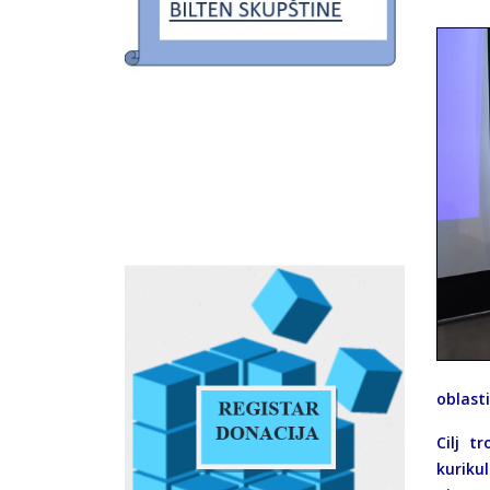
oblast
Cilj t
kuriku