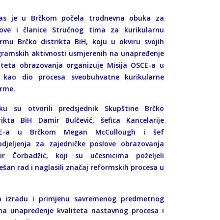
as je u Brčkom počela trodnevna obuka za
nove i članice Stručnog tima za kurikularnu
rmu Brčko distrikta BiH, koju u okviru svojih
ramskih aktivnosti usmjerenih na unapređenje
iteta obrazovanja organizuje Misija OSCE-a u
, kao dio procesa sveobuhvatne kurikularne
rme.
ku su otvorili predsjednik Skupštine Brčko
rikta BiH Damir Bulčević, šefica Kancelarije
E-a u Brčkom Megan McCullough i šef
odjeljenja za zajedničke poslove obrazovanja
ir Čorbadžić, koji su učesnicima poželjeli
ešan rad i naglasili značaj reformskih procesa u
za izradu i primjenu savremenog predmetnog
a unapređenje kvaliteta nastavnog procesa i