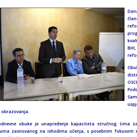
Dan
čla
refo
prog
kval
BiH
refo
Obu
dist
OSC
Pod
Sam
uspj
i obrazovanja.
rodnevne obuke je unapređenje kapaciteta stručnog tima 
luma zasnovanog na ishodima učenja, s posebnim fokusom n