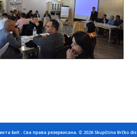
та БиХ . Сва права резервисана. © 2026 Skupština Brčko distri