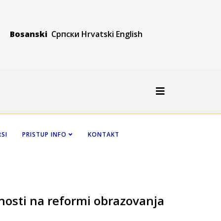
Bosanski
Српски
Hrvatski
Engli
sh
SI
PRISTUP INFO
KONTAKT
nosti na reformi obrazovanja