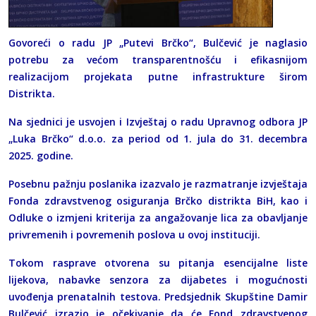
Govoreći o radu JP „Putevi Brčko“, Bulčević je naglasio
potrebu za većom transparentnošću i efikasnijom
realizacijom projekata putne infrastrukture širom
Distrikta.
Na sjednici je usvojen i Izvještaj o radu Upravnog odbora JP
„Luka Brčko“ d.o.o. za period od 1. jula do 31. decembra
2025. godine.
Posebnu pažnju poslanika izazvalo je razmatranje izvještaja
Fonda zdravstvenog osiguranja Brčko distrikta BiH, kao i
Odluke o izmjeni kriterija za angažovanje lica za obavljanje
privremenih i povremenih poslova u ovoj instituciji.
Tokom rasprave otvorena su pitanja esencijalne liste
lijekova, nabavke senzora za dijabetes i mogućnosti
uvođenja prenatalnih testova. Predsjednik Skupštine Damir
Bulčević izrazio je očekivanje da će Fond zdravstvenog