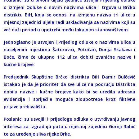
o izmjeni Odluke o novim nazivima ulica i trgova u Brčko
distriktu BiH, koja se odnosi na izmjenu naziva tri ulice u
mjesnoj zajednici Bijela radi usklađivanja sa nazivima koji su
već duži period u upotrebi među lokalnim stanovništvom.
Jednoglasno je usvojen i Prijedlog odluke o nazivima ulica u
naseljenim mjestima Šatorovići, Potočari, Donja Skakava i
Boće, čime će ukupno 112 ulica dobiti zvanične nazive i
kućne brojeve.
Predsjednik Skupštine Brčko distrikta BiH Damir Bulčević
istakao je da je prioritet da sve ulice na području Distrikta
dobiju nazive i kućne brojeve kako bi se uredila adresna
evidencija i spriječile moguće zloupotrebe kroz fiktivne
prijave prebivališta.
Poslanici su usvojili i prijedloge odluka o utvrđivanju javnog
interesa za izgradnju puta u mjesnoj zajednici Gornji Rahić
te za uređenje sliva rijeke Brke.