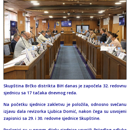
Skupština Brčko distrikta BiH danas je započela 32. redovnu
sjednicu sa 17 tačaka dnevnog reda.
Na početku sjednice zakletvu je položila, odnosno svečanu
izjavu dala revizorka Ljubica Domić, nakon čega su usvojeni
zapisnici sa 29. i 30. redovne sjednice Skupštine.
Poslanici su u prvom dijelu sjednice usvojili Prijedlog odluke