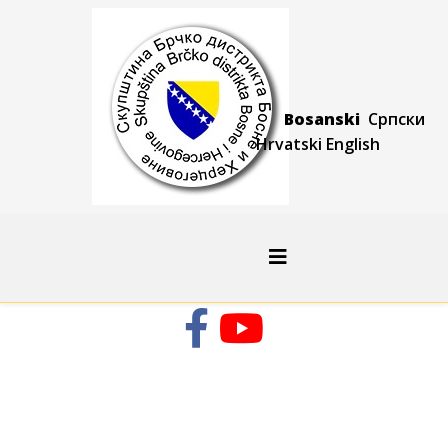
Bosanski
Српски
Hrvatski
Engli
sh