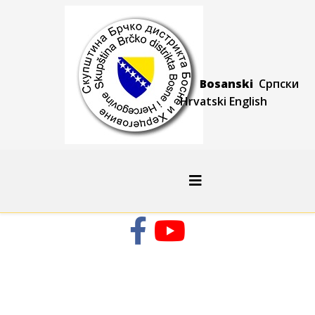
Bosanski
Српски
Hrvatski
Engli
sh