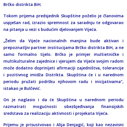
Brčko distrikta BiH.
Tokom prijema predsjednik Skupštine poželio je članovima
uspješan rad, izrazio spremnost za saradnju te odgovarao
na pitanja u vezi s budućim djelovanjem Vijeća.
„Želim da Vijeće nacionalnih manjina bude aktivan i
prepoznatljiv partner institucijama Brčko distrikta BiH, a ne
samo formalno tijelo. Brčko je primjer multietničke i
multikulturalne zajednice i vjerujem da Vijeće svojim radom
može dodatno doprinijeti afirmaciji zajedništva, tolerancije
i pozitivnog imidža Distrikta. Skupština će i u narednom
periodu pružati podršku njihovom radu i inicijativama“,
istakao je Bulčević.
On je naglasio i da će Skupština u narednom periodu
razmatrati mogućnosti obezbjeđivanja finansijskih
sredstava za realizaciju aktivnosti i projekata Vijeća.
Prijemu je prisustvovao i Alija Denjagić, koji kao nezavisni