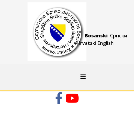
Bosanski
Српски
Hrvatski
Engli
sh