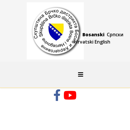
Bosanski
Српски
Hrvatski
Engli
sh