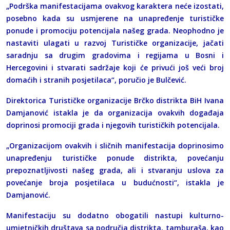
„Podrška manifestacijama ovakvog karaktera neće izostati,
posebno kada su usmjerene na unapređenje turističke
ponude i promociju potencijala našeg grada. Neophodno je
nastaviti ulagati u razvoj Turističke organizacije, jačati
saradnju sa drugim gradovima i regijama u Bosni i
Hercegovini i stvarati sadržaje koji će privući još veći broj
domaćih i stranih posjetilaca“, poručio je Bulčević.
Direktorica Turističke organizacije Brčko distrikta BiH Ivana
Damjanović istakla je da organizacija ovakvih događaja
doprinosi promociji grada i njegovih turističkih potencijala.
„Organizacijom ovakvih i sličnih manifestacija doprinosimo
unapređenju turističke ponude distrikta, povećanju
prepoznatljivosti našeg grada, ali i stvaranju uslova za
povećanje broja posjetilaca u budućnosti“, istakla je
Damjanović.
Manifestaciju su dodatno obogatili nastupi kulturno-
umjetničkih društava sa područja distrikta, tamburaša, kao