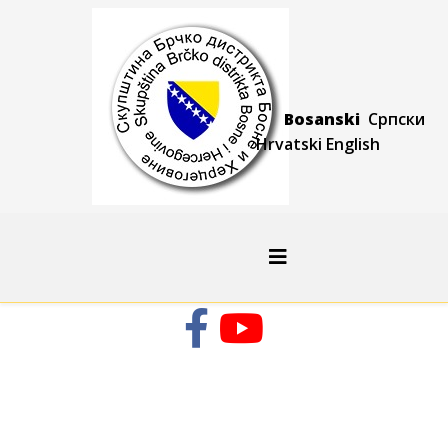
Bosanski
Српски
Hrvatski
Engli
sh