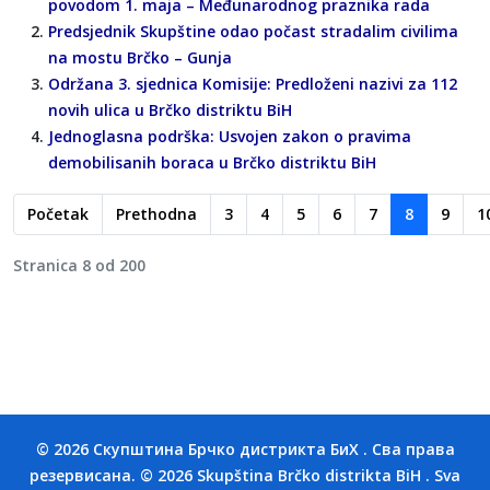
povodom 1. maja – Međunarodnog praznika rada
Predsjednik Skupštine odao počast stradalim civilima
na mostu Brčko – Gunja
Održana 3. sjednica Komisije: Predloženi nazivi za 112
novih ulica u Brčko distriktu BiH
Jednoglasna podrška: Usvojen zakon o pravima
demobilisanih boraca u Brčko distriktu BiH
Početak
Prethodna
3
4
5
6
7
8
9
1
Stranica 8 od 200
© 2026 Скупштина Брчко дистрикта БиХ . Сва права
резервисана. © 2026 Skupština Brčko distrikta BiH . Sva