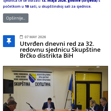
Sjednica će se održati
13. maja 2026. godine (srijeda)
s
početkom u
10
sati, u skupštinskoj sali za sjednice.
Opširnije...
07 MAY 2026
Utvrđen dnevni red za 32.
redovnu sjednicu Skupštine
Brčko distrikta BiH