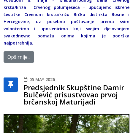
Povodom 8. maja – Međunarodnog dana Crvenog
krsta/križa i Crvenog polumjeseca – upućujemo iskrene
čestitke Crvenom krstu/križu Brčko distrikta Bosne i
Hercegovine, uz posebno poštovanje prema svim
volonterima i uposlenicima koji svojim djelovanjem
svakodnevno pomažu onima kojima je podrška
najpotrebnija.
Opširnije...
05 MAY 2026
Predsjednik Skupštine Damir
Bulčević prisustvovao prvoj
brčanskoj Maturijadi