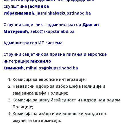
Скупштине
Јасминка
Ибрахимовић,
jasminkai@skupstinabd.ba
Стручни савјетник – администратор
Драган
Матијевић
,
zeko@skupstinabd.ba
Администратор ИТ система
Стручни савјетник за правна питања и европске
интеграције
Михаило
Симикић,
mihailos@skupstinabd.ba
Комисија за европске интеграције;
Независни одбор за избор шефа Полиције и
замјеника шефа Полиције;
Комисија за јавну безбједност и надзор над радом
Полиције;
Комисија за избор и именовање и мандатно-
имунитетска комисија.