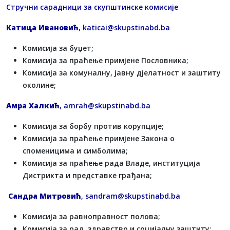
Стручни сарадници за скупштинске комисије
Катица Ивановић
,
katicai@skupstinabd.ba
Комисија за буџет;
Комисија за праћење примјене Пословника;
Комисија за комуналну, јавну дјелатност и заштиту
околине;
Амра Халкић
,
amrah@skupstinabd.ba
Комисија за борбу против корупције;
Комисија за праћење примјене Закона о
споменицима и симболима;
Комисија за праћење рада Владе, институција
Дистрикта и представке грађана;
Сандра Митровић
,
sandram@skupstinabd.ba
Комисија за равноправност полова;
Комисија за рад, здравство и социјалну заштиту;