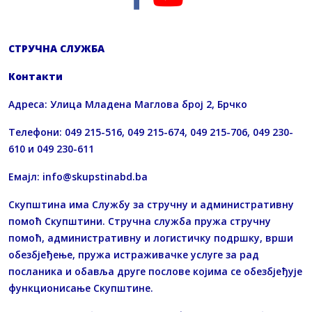
СТРУЧНА СЛУЖБА
Контакти
Адреса: Улица Младена Маглова број 2, Брчко
Телефони: 049 215-516, 049 215-674, 049 215-706, 049 230-
610 и 049 230-611
Емајл:
info@skupstinabd.ba
Скупштина има Службу за стручну и административну
помоћ Скупштини. Стручна служба пружа стручну
помоћ, административну и логистичку подршку, врши
обезбјеђење, пружа истраживачке услуге за рад
посланика и обавља друге послове којима се обезбјеђује
функционисање Скупштине.