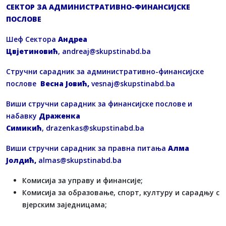
СЕКТОР ЗА АДМИНИСТРАТИВНО-ФИНАНСИЈСКЕ
ПОСЛОВЕ
Шеф Сектора
Андреа
Цвјетиновић
,
andreaj@skupstinabd.ba
Стручни сарадник за административно-финансијске
послове
Весна Јовић,
vesnaj@skupstinabd.ba
Виши стручни сарадник за финансијске послове и
набавку
Драженка
Симикић
,
drazenkas@skupstinabd.ba
Виши стручни сарадник за правна питања
Алма
Јолдић,
a
lmas@skupstinabd.ba
Комисија за управу и финансије;
Комисија за образовање, спорт, културу и сарадњу с
вјерским заједницама;