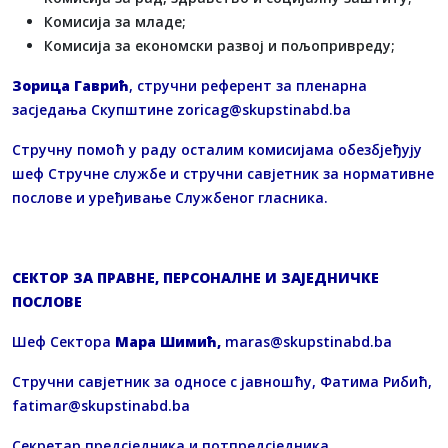
Комисија за младе;
Комисија за економски развој и пољопривреду;
Зорица Гаврић
, стручни референт за пленарна
засједања Скупштине
zoricag@skupstinabd.ba
Стручну помоћ у раду осталим комисијама обезбјеђују
шеф Стручне службе и стручни савјетник за нормативне
послове и уређивање Службеног гласника.
СЕКТОР ЗА ПРАВНЕ, ПЕРСОНАЛНЕ И ЗАЈЕДНИЧКЕ
ПОСЛОВЕ
Шеф Сектора
Мара Шимић,
maras@skupstinabd.ba
Стручни савјетник за односе с јавношћу, Фатима Рибић,
fatimar@skupstinabd.ba
Секретар предсједника и потпредсједника