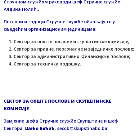
Стручном службом руководи шеф Стручне службе
Алдина Полић..
Послови и задаци Стручне службе обављају се у
сљедећим организационим јединицама:
Сектор за опште послове и скупштинске комисије;
Сектор за правне, персоналне и заједничке послове;
Сектор за административно-финансијске послове;
Сектор за техничку подршку.
СЕКТОР ЗА ОПШТЕ ПОСЛОВЕ И СКУПШТИНСКЕ
КОМИСИЈЕ
Замјеник шефа Стручне службе Скупштине и шеф
Сектора
Шећо Бећић
,
secob@skupstinabd.ba