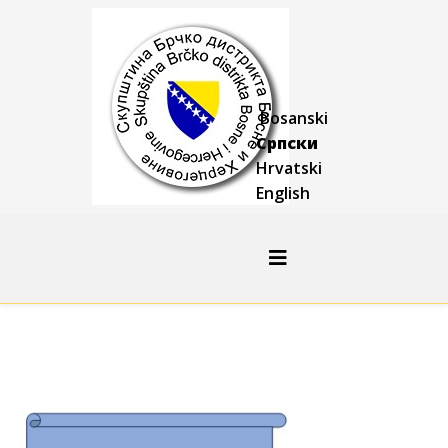
Bosanski
Српски
Hrvatski
English