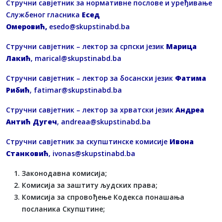
Стручни савјетник за нормативне послове и уређивање
Службеног гласника
Есед
Омеровић,
esedo@skupstinabd.ba
Стручни савјетник – лектор за српски језик
Марица
Лакић
,
marical@skupstinabd.ba
Стручни савјетник – лектор за босански језик
Фатима
Рибић
,
fatimar@skupstinabd.ba
Стручни савјетник – лектор за хрватски језик
Андреа
Антић Дугеч
,
andreaa@skupstinabd.ba
Стручни савјетник за скупштинске комисије
Ивона
Станковић
,
ivonas@skupstinabd.ba
Законодавна комисија;
Комисија за заштиту људских права;
Комисија за спровођење Кодекса понашања
посланика Скупштине;