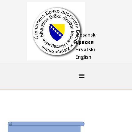
Bosanski
Српски
Hrvatski
English