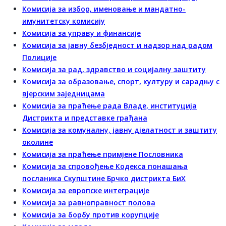
Комисија за избор, именовање и мандатно-
имунитетску комисију
Комисија за управу и финансије
Комисија за јавну безбједност и надзор над радом
Полиције
Комисија за рад, здравство и социјалну заштиту
Комисија за образовање, спорт, културу и сарадњу с
вјерским заједницама
Комисија за праћење рада Владе, институција
Дистрикта и представке грађана
Комисија за комуналну, јавну дјелатност и заштиту
околине
Комисија за праћење примјене Пословника
Комисија за спровођење Кодекса понашања
посланика Скупштине Брчко дистрикта БиХ
Комисија за европске интеграције
Комисија за равноправност полова
Комисија за борбу против корупције