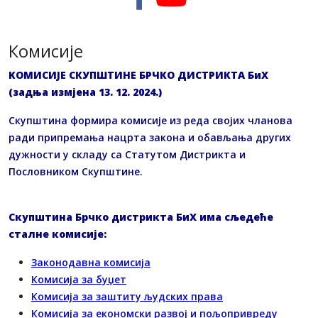
Комисије
KОМИСИЈЕ СКУПШТИНЕ БРЧКО ДИСТРИКТА БиХ
(задња измјена 13. 12. 2024.)
Скупштина формира комисије из реда својих чланова
ради припремања нацрта закона и обављања других
дужности у складу са Статутом Дистрикта и
Пословником Скупштине.
Скупштина Брчко дистрикта БиХ има сљедеће
сталне комисије:
Законодавнa комисијa
Комисија за буџет
Комисија за заштиту људских права
Комисија за економски развој и пољопривреду