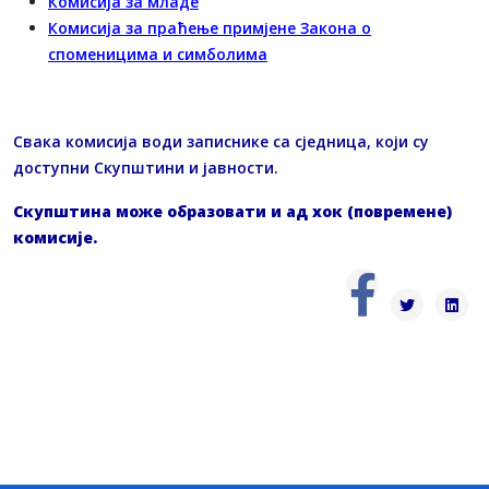
Комисија за младе
Комисија за праћење примјене Закона о
споменицима и симболима
Свака комисија води записнике са сједница, који су
доступни Скупштини и јавности.
Скупштина може образовати и ад хок (повремене)
комисије.