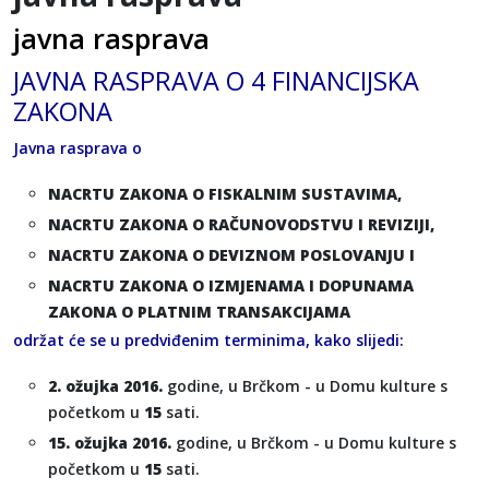
javna rasprava
JAVNA RASPRAVA O 4 FINANCIJSKA
ZAKONA
Javna rasprava o
NACRTU ZAKONA O FISKALNIM SUSTAVIMA,
NACRTU ZAKONA O RAČUNOVODSTVU I REVIZIJI,
NACRTU ZAKONA O DEVIZNOM POSLOVANJU I
NACRTU ZAKONA O IZMJENAMA I DOPUNAMA
ZAKONA O PLATNIM TRANSAKCIJAMA
održat će se u predviđenim terminima, kako slijedi:
2. ožujka 2016.
godine, u Brčkom - u Domu kulture s
početkom u
15
sati.
15. ožujka 2016.
godine, u Brčkom - u Domu kulture s
početkom u
15
sati.