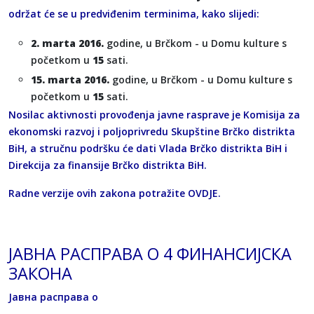
održat će se u predviđenim terminima, kako slijedi:
2. marta 2016.
godine, u Brčkom - u Domu kulture s
početkom u
15
sati.
15. marta 2016.
godine, u Brčkom - u Domu kulture s
početkom u
15
sati.
Nosilac aktivnosti provođenja javne rasprave je Komisija za
ekonomski razvoj i poljoprivredu Skupštine Brčko distrikta
BiH, a stručnu podršku će dati Vlada Brčko distrikta BiH i
Direkcija za finansije Brčko distrikta BiH.
Radne verzije ovih zakona potražite
OVDJE
.
ЈАВНА РАСПРАВА О 4 ФИНАНСИЈСКА
ЗАКОНА
Јавна расправа о