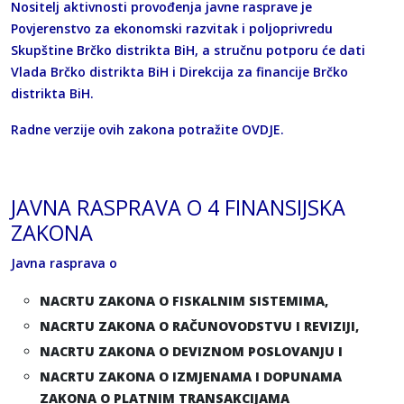
Nositelj aktivnosti provođenja javne rasprave je
Povjerenstvo za ekonomski razvitak i poljoprivredu
Skupštine Brčko distrikta BiH, a stručnu potporu će dati
Vlada Brčko distrikta BiH i Direkcija za financije Brčko
distrikta BiH.
Radne verzije ovih zakona potražite
OVDJE
.
JAVNA RASPRAVA O 4 FINANSIJSKA
ZAKONA
Javna rasprava o
NACRTU ZAKONA O FISKALNIM SISTEMIMA,
NACRTU ZAKONA O RAČUNOVODSTVU I REVIZIJI,
NACRTU ZAKONA O DEVIZNOM POSLOVANJU I
NACRTU ZAKONA O IZMJENAMA I DOPUNAMA
ZAKONA O PLATNIM TRANSAKCIJAMA