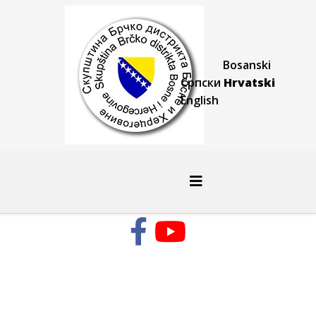
Bosanski
Српски
Hrvatski
English