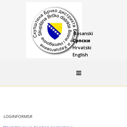
Bosanski
Српски
Hrvatski
English
LOGINFORMSR