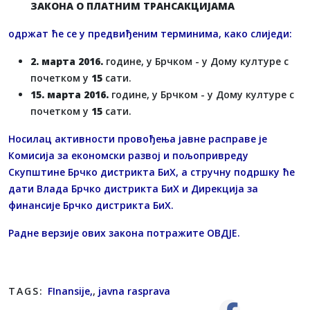
ЗАКОНА О ПЛАТНИМ ТРАНСАКЦИЈАМА
одржат ће се у предвиђеним терминима, како слиједи:
2. марта 2016.
године, у Брчком - у Дому културе с
почетком у
15
сати.
15. марта 2016.
године, у Брчком - у Дому културе с
почетком у
15
сати.
Носилац активности провођења јавне расправе је
Комисија за економски развој и пољопривреду
Скупштине Брчко дистрикта БиХ, а стручну подршку ће
дати Влада Брчко дистрикта БиХ и Дирекција за
финансије Брчко дистрикта БиХ.
Радне верзије ових закона потражите
ОВДЈЕ
.
TAGS:
FInansije,
,
javna rasprava