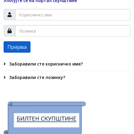
Улогујте се на портал скупштине
Пријава
Заборавили сте корисничко име?
Заборавили сте лозинку?