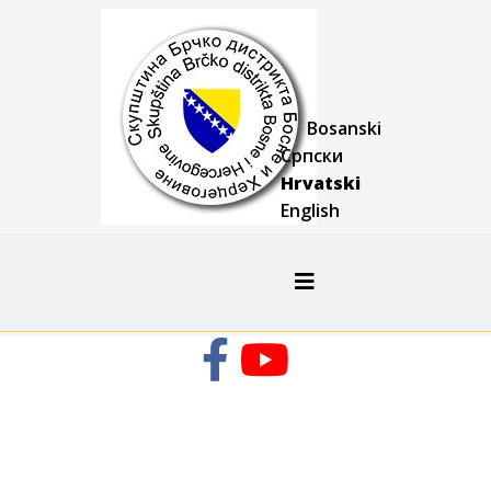
Bosanski
Српски
Hrvatski
English