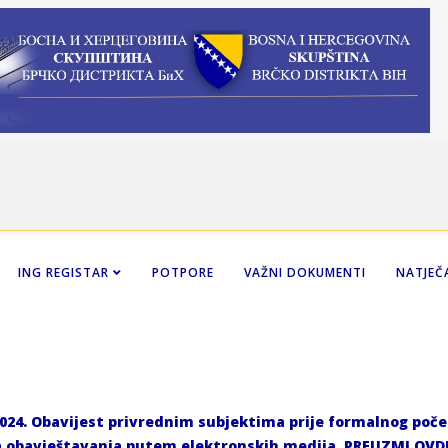
ING REGISTAR
POTPORE
VAŽNI DOKUMENTI
NATJEČA
2024. Obavijest privrednim subjektima prije formalnog po
a obavještavanja putem elektronskih medija.
PREUZMI OVD