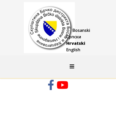
Bosanski
Српски
Hrvatski
English