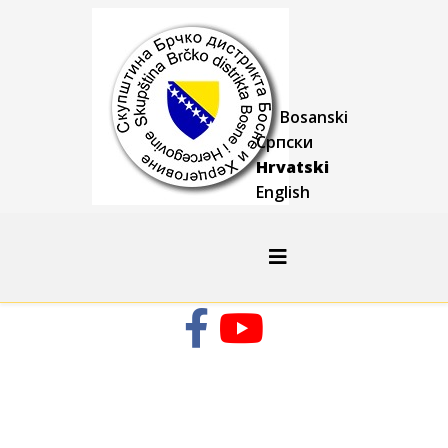
Bosanski
Српски
Hrvatski
English