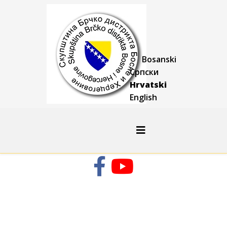
Bosanski
Српски
Hrvatski
English