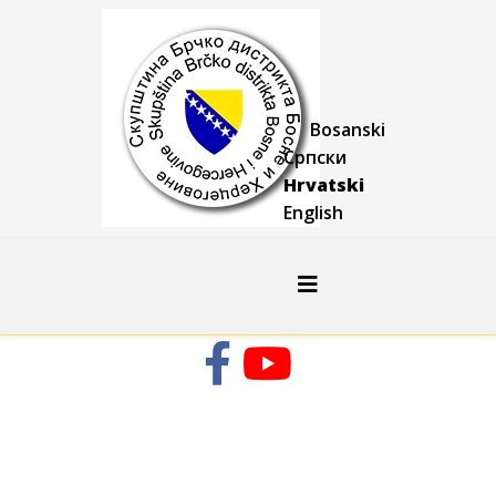
Bosanski
Српски
Hrvatski
English