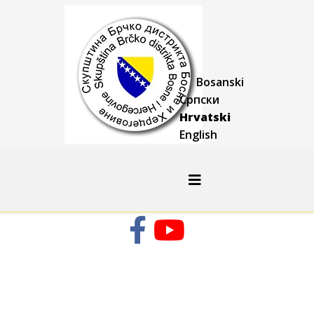
Bosanski
Српски
Hrvatski
English