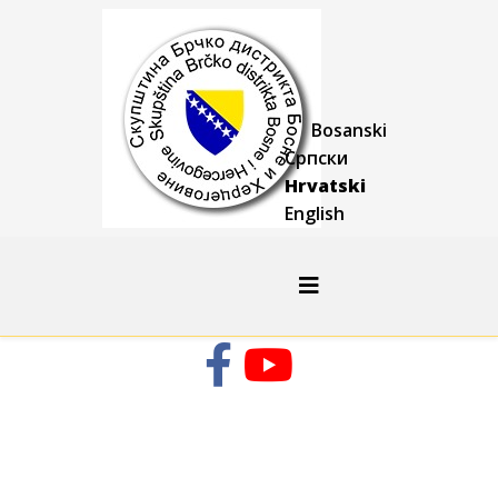
Bosanski
Српски
Hrvatski
English