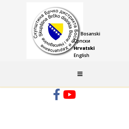
Bosanski
Српски
Hrvatski
English