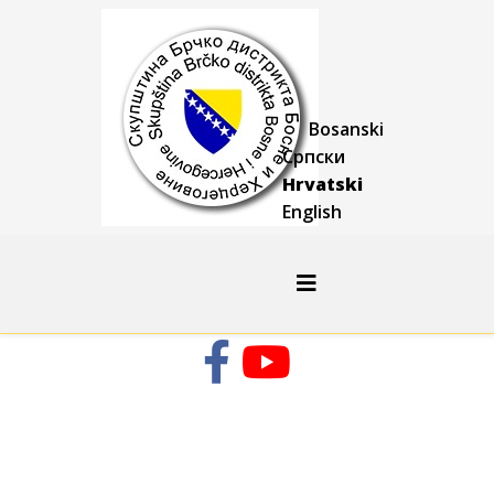
Bosanski
Српски
Hrvatski
English