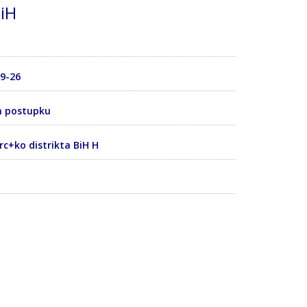
BiH
39-26
m postupku
+ko distrikta BiH H