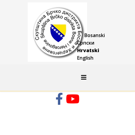
Bosanski
Српски
Hrvatski
English