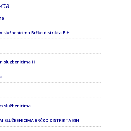
kta
ma
 službenicima Brčko distrikta BiH
m sluzbenicima H
a
m službenicima
IM SLUŽBENICIMA BRČKO DISTRIKTA BIH