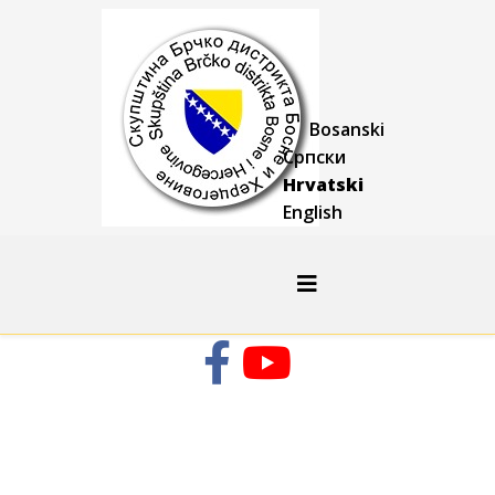
Bosanski
Српски
Hrvatski
English