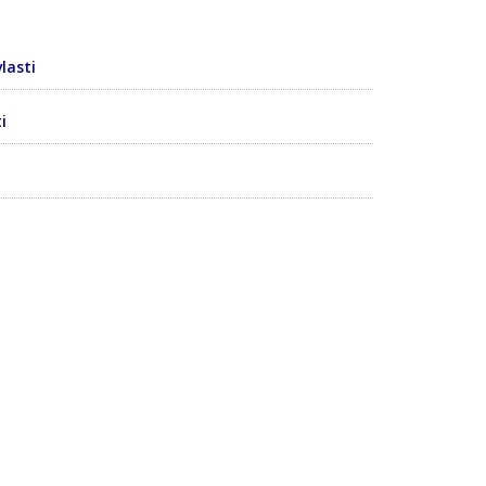
lasti
i