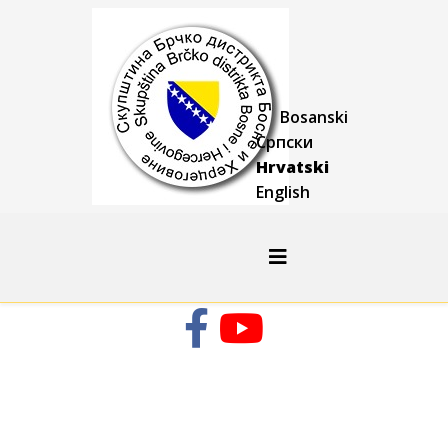
Bosanski
Српски
Hrvatski
English