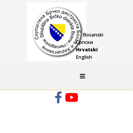
Bosanski
Српски
Hrvatski
English