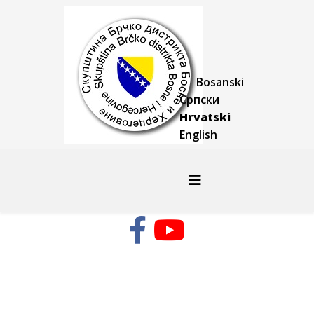
Bosanski
Српски
Hrvatski
English