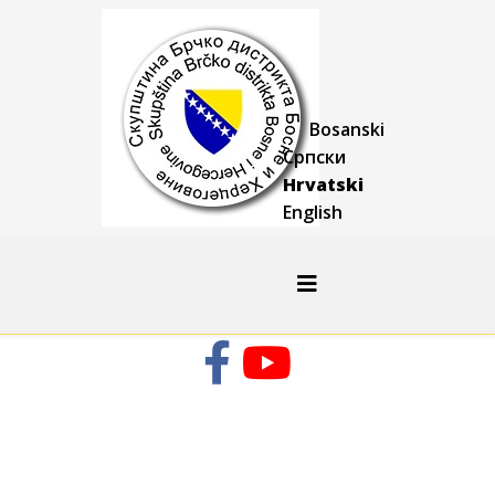
Bosanski
Српски
Hrvatski
English